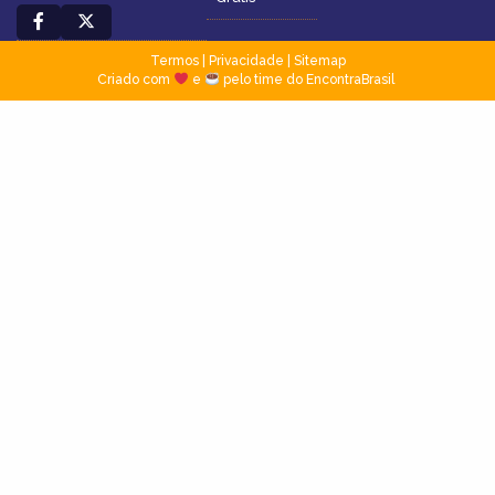
Termos
|
Privacidade
|
Sitemap
Criado com
e
pelo time do EncontraBrasil