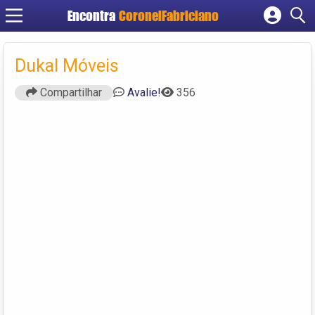
Encontra
CoronelFabriciano
Cadastrar empresa
Fazer login
Dukal Móveis
Criar conta
Compartilhar
Avalie!
356