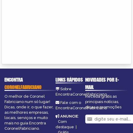
ENCONTRA
LINKS RÁPIDOS
NOVIDADES POR E-
CORONELFABRICIANO
MAIL
Sobre
EncontraCoronelFabriciano
O melhor de Coronel
Receba grátis as
Fabriciano num só lugar!
principais notícias,
Fale com o
Dicas, onde ir, o que fazer,
dicas e promoções
EncontraCoronelFabriciano
as melhores empresas,
ANUNCIE
:
locais, serviços e muito
Com
mais no guia Encontra
destaque
|
CoronelFabriciano.
Grátis