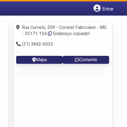
Entrar
Cadastrar empresa
Fazer login
Rua Curvelo, 309 - Coronel Fabriciano - MG
Criar conta
- 35171-154
Endereço copiado!
(31) 3842-6035
Mapa
Comente