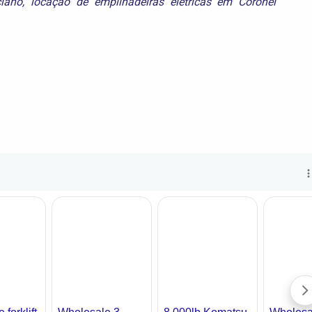
iano
,
locação de empilhadeiras elétricas em Coronel