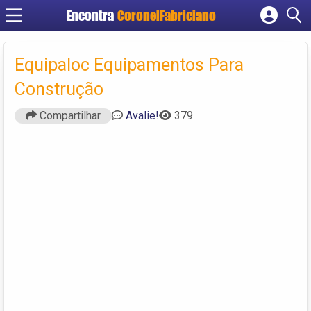
Encontra
CoronelFabriciano
Cadastrar empresa
Fazer login
Equipaloc Equipamentos Para
Criar conta
Construção
Compartilhar
Avalie!
379