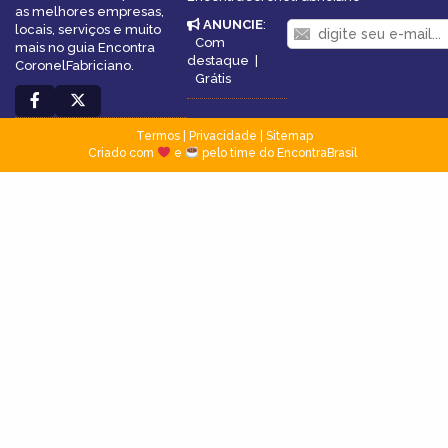
as melhores empresas,
ANUNCIE
:
locais, serviços e muito
Com
mais no guia Encontra
destaque
|
CoronelFabriciano.
Grátis
Termos
|
Privacidade
|
Sitemap
Criado com
e
pelo time do EncontraBrasil