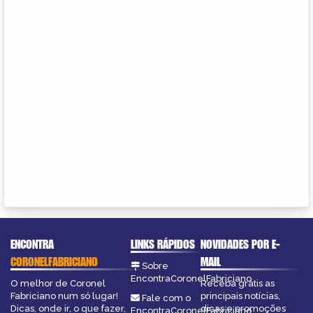
ENCONTRA
LINKS RÁPIDOS
NOVIDADES POR E-
CORONELFABRICIANO
MAIL
Sobre
EncontraCoronelFabriciano
O melhor de Coronel
Receba grátis as
Fabriciano num só lugar!
principais notícias,
Fale com o
Dicas, onde ir, o que fazer,
dicas e promoções
EncontraCoronelFabriciano