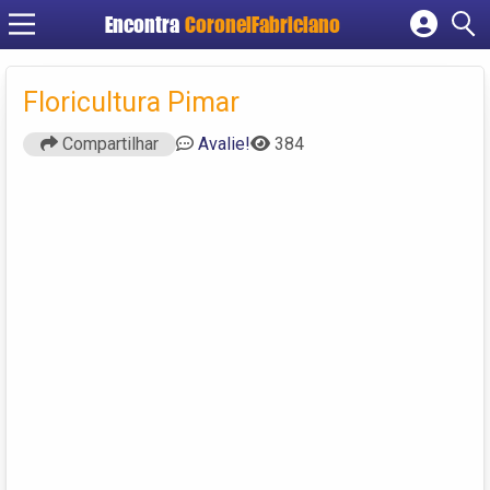
Encontra
CoronelFabriciano
Cadastrar empresa
Fazer login
Floricultura Pimar
Criar conta
Compartilhar
Avalie!
384