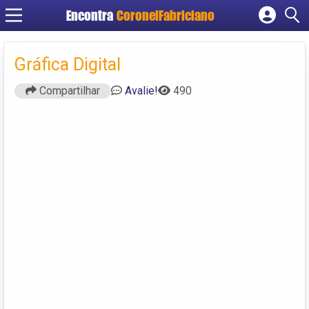
Encontra
CoronelFabriciano
Cadastrar empresa
Fazer login
Gráfica Digital
Criar conta
Compartilhar
Avalie!
490