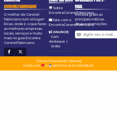
CORONELFABRICIANO
MAIL
Sobre
EncontraCoronelFabriciano
O melhor de Coronel
Receba grátis as
Fabriciano num só lugar!
principais notícias,
Fale com o
Dicas, onde ir, o que fazer,
dicas e promoções
EncontraCoronelFabriciano
as melhores empresas,
ANUNCIE
:
locais, serviços e muito
Com
mais no guia Encontra
destaque
|
CoronelFabriciano.
Grátis
Termos
|
Privacidade
|
Sitemap
Criado com
e
pelo time do EncontraBrasil