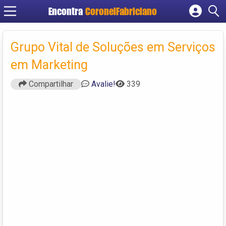
Encontra
CoronelFabriciano
Cadastrar empresa
Fazer login
Grupo Vital de Soluções em Serviços
Criar conta
em Marketing
Compartilhar
Avalie!
339