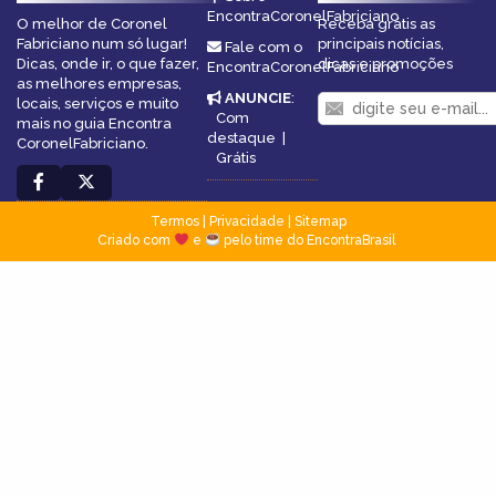
EncontraCoronelFabriciano
O melhor de Coronel
Receba grátis as
Fabriciano num só lugar!
principais notícias,
Fale com o
Dicas, onde ir, o que fazer,
dicas e promoções
EncontraCoronelFabriciano
as melhores empresas,
ANUNCIE
:
locais, serviços e muito
Com
mais no guia Encontra
destaque
|
CoronelFabriciano.
Grátis
Termos
|
Privacidade
|
Sitemap
Criado com
e
pelo time do EncontraBrasil