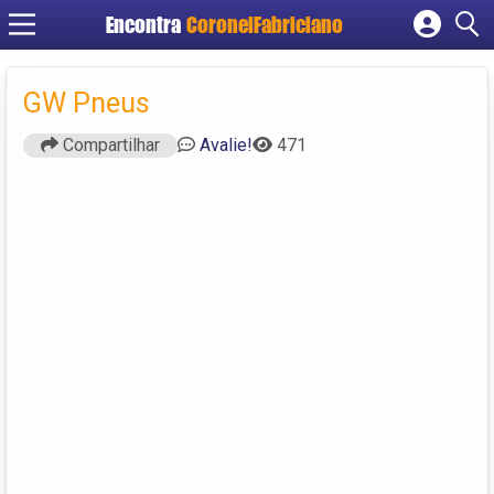
Encontra
CoronelFabriciano
Cadastrar empresa
Fazer login
GW Pneus
Criar conta
Compartilhar
Avalie!
471