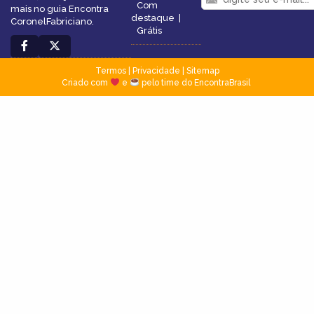
Com
mais no guia Encontra
destaque
|
CoronelFabriciano.
Grátis
Termos
|
Privacidade
|
Sitemap
Criado com
e
pelo time do EncontraBrasil