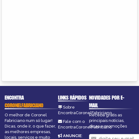
ENCONTRA
LINKS RÁPIDOS
NOVIDADES POR E-
CORONELFABRICIANO
MAIL
Sobre
EncontraCoronelFabriciano
O melhor de Coronel
Receba grátis as
Fabriciano num só lugar!
principais notícias,
Fale com o
Dicas, onde ir, o que fazer,
dicas e promoções
EncontraCoronelFabriciano
as melhores empresas,
ANUNCIE
:
locais, serviços e muito