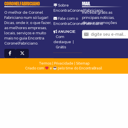
CORONELFABRICIANO
MAIL
Sobre
EncontraCoronelFabriciano
O melhor de Coronel
Receba grátis as
Fabriciano num só lugar!
principais notícias,
Fale com o
Dicas, onde ir, o que fazer,
dicas e promoções
EncontraCoronelFabriciano
as melhores empresas,
ANUNCIE
:
locais, serviços e muito
Com
mais no guia Encontra
destaque
|
CoronelFabriciano.
Grátis
Termos
|
Privacidade
|
Sitemap
Criado com
e
pelo time do EncontraBrasil