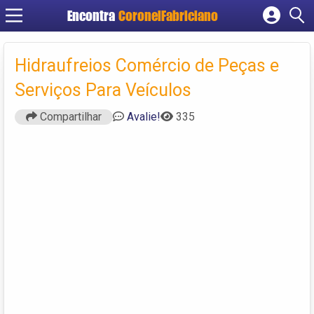
Encontra
CoronelFabriciano
Cadastrar empresa
Fazer login
Hidraufreios Comércio de Peças e
Criar conta
Serviços Para Veículos
Compartilhar
Avalie!
335