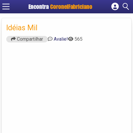
Encontra
CoronelFabriciano
Cadastrar empresa
Fazer login
Idéias Mil
Criar conta
Compartilhar
Avalie!
565