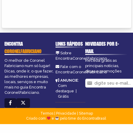
ENCONTRA
LINKS RÁPIDOS
NOVIDADES POR E-
CORONELFABRICIANO
MAIL
Sobre
EncontraCoronelFabriciano
O melhor de Coronel
Receba grátis as
Fabriciano num só lugar!
principais notícias,
Fale com o
Dicas, onde ir, o que fazer,
dicas e promoções
EncontraCoronelFabriciano
as melhores empresas,
ANUNCIE
:
locais, serviços e muito
Com
mais no guia Encontra
destaque
|
CoronelFabriciano.
Grátis
Termos
|
Privacidade
|
Sitemap
Criado com
e
pelo time do EncontraBrasil