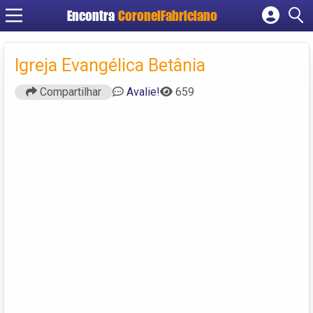
Encontra
CoronelFabriciano
Cadastrar empresa
Fazer login
Igreja Evangélica Betânia
Criar conta
Compartilhar
Avalie!
659