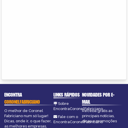
ENCONTRA
LINKS RÁPIDOS
NOVIDADES POR E-
CORONELFABRICIANO
MAIL
Sobre
EncontraCoronelFabriciano
O melhor de Coronel
Receba grátis as
Fabriciano num só lugar!
principais notícias,
Fale com o
Dicas, onde ir, o que fazer,
dicas e promoções
EncontraCoronelFabriciano
as melhores empresas,