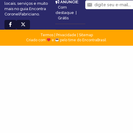
ANUNCIE
:
locais, serviços e muito
Com
mais no guia Encontra
destaque
|
CoronelFabriciano.
Grátis
Termos
|
Privacidade
|
Sitemap
Criado com
e
pelo time do EncontraBrasil