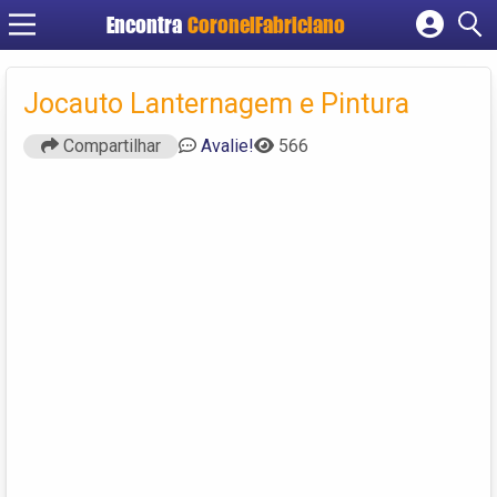
Encontra
CoronelFabriciano
Cadastrar empresa
Fazer login
Jocauto Lanternagem e Pintura
Criar conta
Compartilhar
Avalie!
566