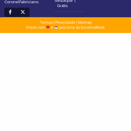
destaque
|
CoronelFabriciano.
Grátis
Termos
|
Privacidade
|
Sitemap
Criado com
e
pelo time do EncontraBrasil