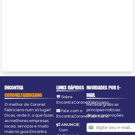
ENCONTRA
LINKS RÁPIDOS
NOVIDADES POR E-
CORONELFABRICIANO
MAIL
Sobre
EncontraCoronelFabriciano
O melhor de Coronel
Receba grátis as
Fabriciano num só lugar!
principais notícias,
Fale com o
Dicas, onde ir, o que fazer,
dicas e promoções
EncontraCoronelFabriciano
as melhores empresas,
ANUNCIE
:
locais, serviços e muito
Com
mais no guia Encontra