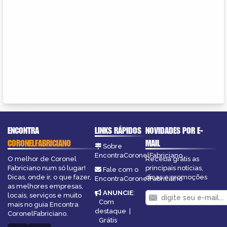
ENCONTRA
LINKS RÁPIDOS
NOVIDADES POR E-
CORONELFABRICIANO
MAIL
Sobre
EncontraCoronelFabriciano
O melhor de Coronel
Receba grátis as
Fabriciano num só lugar!
principais notícias,
Fale com o
Dicas, onde ir, o que fazer,
dicas e promoções
EncontraCoronelFabriciano
as melhores empresas,
ANUNCIE
:
locais, serviços e muito
Com
mais no guia Encontra
destaque
|
CoronelFabriciano.
Grátis