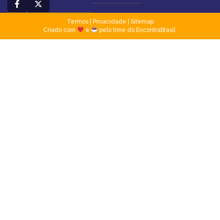
Termos
|
Privacidade
|
Sitemap
Criado com
e
pelo time do EncontraBrasil