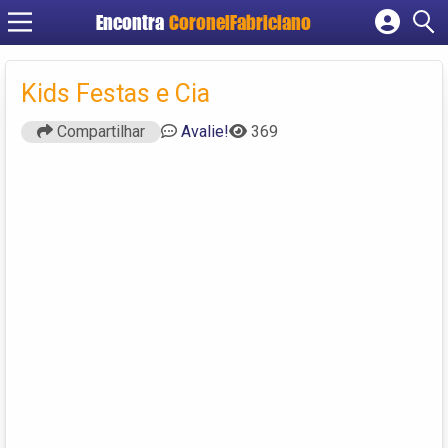
Encontra
CoronelFabriciano
Cadastrar empresa
Fazer login
Kids Festas e Cia
Criar conta
Compartilhar
Avalie!
369