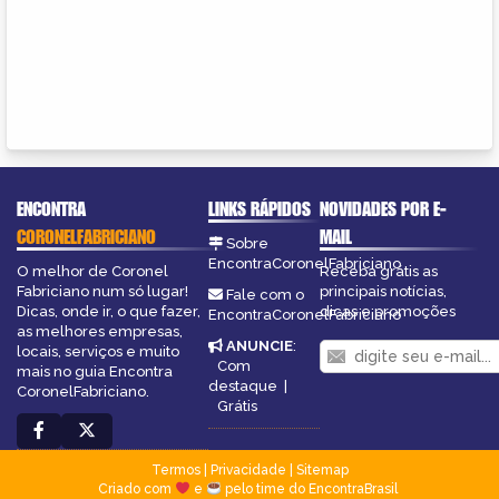
ENCONTRA
LINKS RÁPIDOS
NOVIDADES POR E-
CORONELFABRICIANO
MAIL
Sobre
EncontraCoronelFabriciano
O melhor de Coronel
Receba grátis as
Fabriciano num só lugar!
principais notícias,
Fale com o
Dicas, onde ir, o que fazer,
dicas e promoções
EncontraCoronelFabriciano
as melhores empresas,
ANUNCIE
:
locais, serviços e muito
Com
mais no guia Encontra
destaque
|
CoronelFabriciano.
Grátis
Termos
|
Privacidade
|
Sitemap
Criado com
e
pelo time do EncontraBrasil