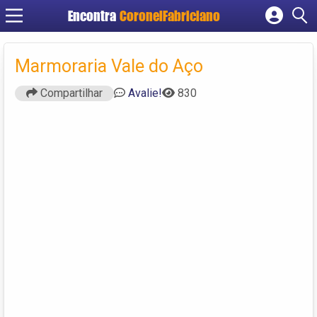
Encontra
CoronelFabriciano
Cadastrar empresa
Fazer login
Marmoraria Vale do Aço
Criar conta
Compartilhar
Avalie!
830