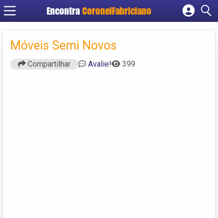
Encontra
CoronelFabriciano
Cadastrar empresa
Fazer login
Móveis Semi Novos
Criar conta
Compartilhar
Avalie!
399