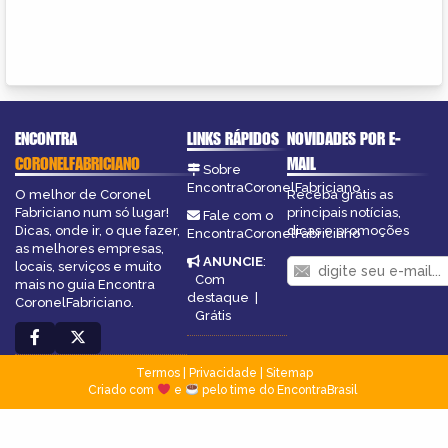
ENCONTRA
LINKS RÁPIDOS
NOVIDADES POR E-
CORONELFABRICIANO
MAIL
Sobre
EncontraCoronelFabriciano
O melhor de Coronel
Receba grátis as
Fabriciano num só lugar!
principais notícias,
Fale com o
Dicas, onde ir, o que fazer,
dicas e promoções
EncontraCoronelFabriciano
as melhores empresas,
ANUNCIE
:
locais, serviços e muito
Com
mais no guia Encontra
destaque
|
CoronelFabriciano.
Grátis
Termos
|
Privacidade
|
Sitemap
Criado com
e
pelo time do EncontraBrasil