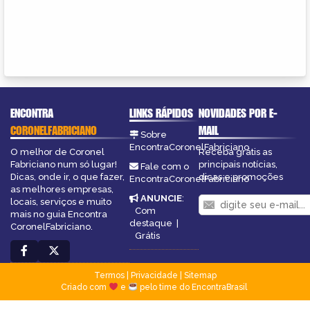
ENCONTRA
LINKS RÁPIDOS
NOVIDADES POR E-
CORONELFABRICIANO
MAIL
Sobre
EncontraCoronelFabriciano
O melhor de Coronel
Receba grátis as
Fabriciano num só lugar!
principais notícias,
Fale com o
Dicas, onde ir, o que fazer,
dicas e promoções
EncontraCoronelFabriciano
as melhores empresas,
ANUNCIE
:
locais, serviços e muito
Com
mais no guia Encontra
destaque
|
CoronelFabriciano.
Grátis
Termos
|
Privacidade
|
Sitemap
Criado com
e
pelo time do EncontraBrasil