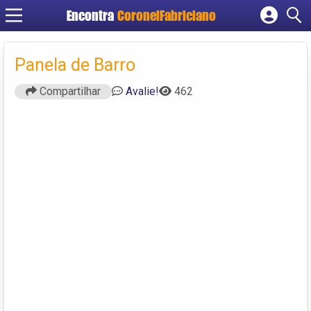
Encontra
CoronelFabriciano
Cadastrar empresa
Fazer login
Panela de Barro
Criar conta
Compartilhar
Avalie!
462