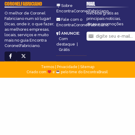
CORONELFABRICIANO
MAIL
Sobre
EncontraCoronelFabriciano
O melhor de Coronel
Receba grátis as
Fabriciano num só lugar!
principais notícias,
Fale com o
Dicas, onde ir, o que fazer,
dicas e promoções
EncontraCoronelFabriciano
as melhores empresas,
ANUNCIE
:
locais, serviços e muito
Com
mais no guia Encontra
destaque
|
CoronelFabriciano.
Grátis
Termos
|
Privacidade
|
Sitemap
Criado com
e
pelo time do EncontraBrasil