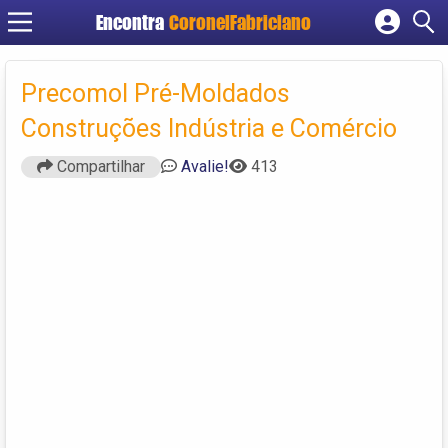
Encontra
CoronelFabriciano
Cadastrar empresa
Fazer login
Precomol Pré-Moldados
Criar conta
Construções Indústria e Comércio
Compartilhar
Avalie!
413