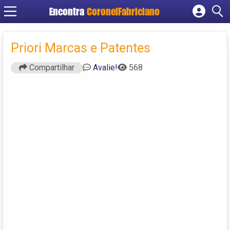
Encontra
CoronelFabriciano
Cadastrar empresa
Fazer login
Priori Marcas e Patentes
Criar conta
Compartilhar
Avalie!
568