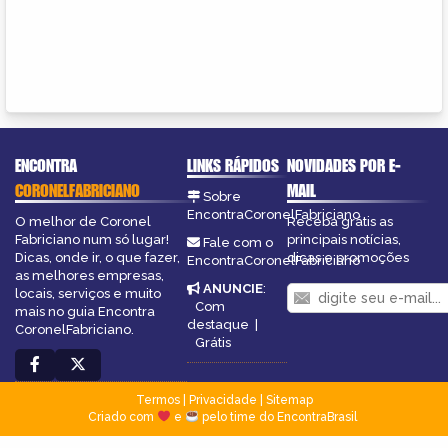
ENCONTRA
LINKS RÁPIDOS
NOVIDADES POR E-
CORONELFABRICIANO
MAIL
Sobre
EncontraCoronelFabriciano
O melhor de Coronel
Receba grátis as
Fabriciano num só lugar!
principais notícias,
Fale com o
Dicas, onde ir, o que fazer,
dicas e promoções
EncontraCoronelFabriciano
as melhores empresas,
ANUNCIE
:
locais, serviços e muito
Com
mais no guia Encontra
destaque
|
CoronelFabriciano.
Grátis
Termos
|
Privacidade
|
Sitemap
Criado com
e
pelo time do EncontraBrasil