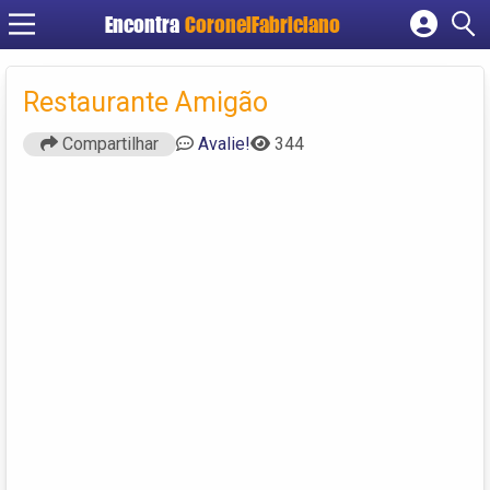
Encontra
CoronelFabriciano
Cadastrar empresa
Fazer login
Restaurante Amigão
Criar conta
Compartilhar
Avalie!
344