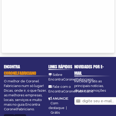
ENCONTRA
LINKS RÁPIDOS
NOVIDADES POR E-
CORONELFABRICIANO
MAIL
Sobre
EncontraCoronelFabriciano
O melhor de Coronel
Receba grátis as
Fabriciano num só lugar!
principais notícias,
Fale com o
Dicas, onde ir, o que fazer,
dicas e promoções
EncontraCoronelFabriciano
as melhores empresas,
ANUNCIE
:
locais, serviços e muito
Com
mais no guia Encontra
destaque
|
CoronelFabriciano.
Grátis