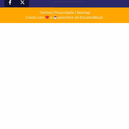
Termos
|
Privacidade
|
Sitemap
Criado com
e
pelo time do EncontraBrasil