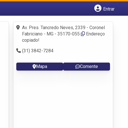
Entrar
Cadastrar empresa
Fazer login
Av. Pres. Tancredo Neves, 2339 - Coronel
Criar conta
Fabriciano - MG - 35170-055‎
Endereço
copiado!
(31) 3842-7284
Mapa
Comente