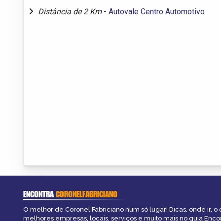
Distância de 2 Km
-
Autovale Centro Automotivo
ENCONTRA
CORONELFABRICIANO
O melhor de Coronel Fabriciano num só lugar! Dicas, onde ir, o 
melhores empresas, locais, serviços e muito mais no guia Enco