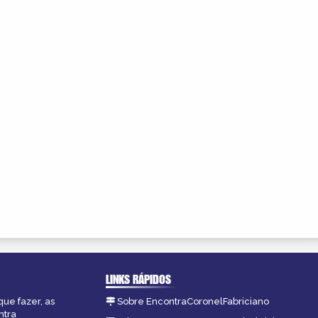
LINKS RÁPIDOS
que fazer, as
Sobre EncontraCoronelFabriciano
ntra