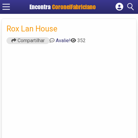
Encontra
CoronelFabriciano
Cadastrar empresa
Fazer login
Rox Lan House
Criar conta
Compartilhar
Avalie!
352