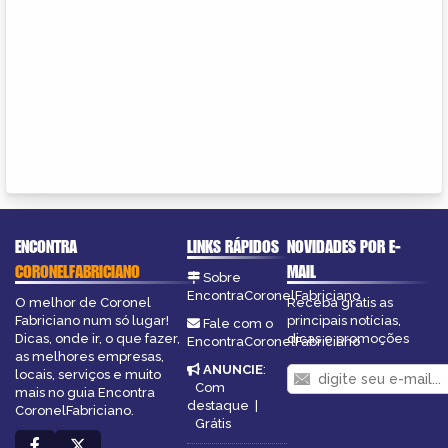
ENCONTRA
LINKS RÁPIDOS
NOVIDADES POR E-
CORONELFABRICIANO
MAIL
Sobre
EncontraCoronelFabriciano
O melhor de Coronel
Receba grátis as
Fabriciano num só lugar!
principais notícias,
Fale com o
Dicas, onde ir, o que fazer,
dicas e promoções
EncontraCoronelFabriciano
as melhores empresas,
ANUNCIE
:
locais, serviços e muito
Com
mais no guia Encontra
destaque
|
CoronelFabriciano.
Grátis