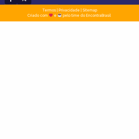
Termos
|
Privacidade
|
Sitemap
Criado com
e
pelo time do EncontraBrasil