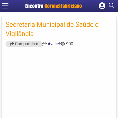
Encontra
CoronelFabriciano
Cadastrar empresa
Fazer login
Secretaria Municipal de Saúde e
Criar conta
Vigilância
Compartilhar
Avalie!
900