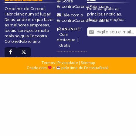
Sobre
EncontraCoronelFabriciano
O melhor de Coronel
Receba grátis as
Fabriciano num só lugar!
principais notícias,
Fale com o
Dicas, onde ir, o que fazer,
dicas e promoções
EncontraCoronelFabriciano
as melhores empresas,
ANUNCIE
:
locais, serviços e muito
Com
mais no guia Encontra
destaque
|
CoronelFabriciano.
Grátis
Termos
|
Privacidade
|
Sitemap
Criado com
e
pelo time do EncontraBrasil