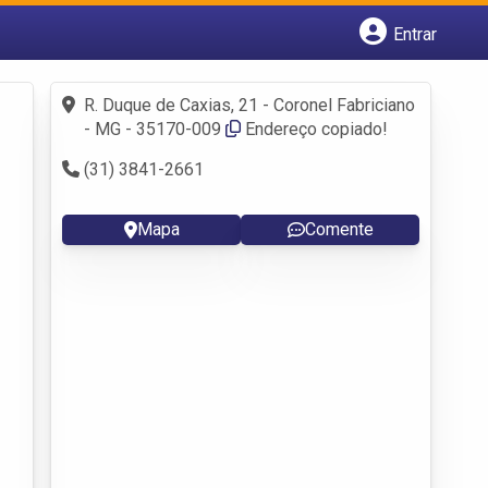
Entrar
Cadastrar empresa
Fazer login
R. Duque de Caxias, 21 - Coronel Fabriciano
Criar conta
- MG - 35170-009‎
Endereço copiado!
(31) 3841-2661
Mapa
Comente