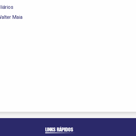
iários
alter Maia
LINKS RÁPIDOS