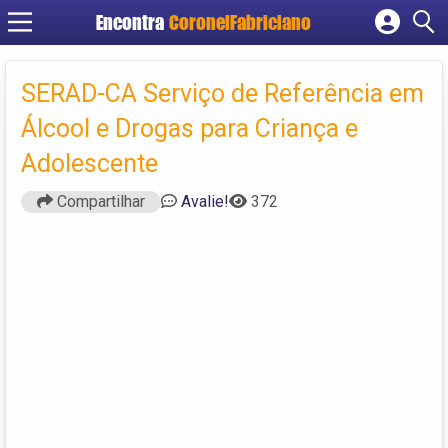
Encontra
CoronelFabriciano
Cadastrar empresa
Fazer login
SERAD-CA Serviço de Referência em
Criar conta
Álcool e Drogas para Criança e
Adolescente
Compartilhar
Avalie!
372