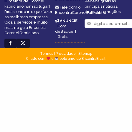
O melhor de Coronel
Receba grátis as
Fabriciano num só lugar!
principais notícias,
Fale com o
Dicas, onde ir, o que fazer,
dicas e promoções
EncontraCoronelFabriciano
as melhores empresas,
ANUNCIE
:
locais, serviços e muito
Com
mais no guia Encontra
destaque
|
CoronelFabriciano.
Grátis
Termos
|
Privacidade
|
Sitemap
Criado com
e
pelo time do EncontraBrasil