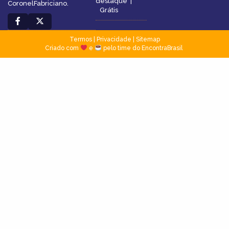
destaque
|
CoronelFabriciano.
Grátis
Termos
|
Privacidade
|
Sitemap
Criado com
e
pelo time do EncontraBrasil