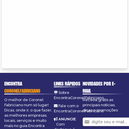
ENCONTRA
LINKS RÁPIDOS
NOVIDADES POR E-
CORONELFABRICIANO
MAIL
Sobre
EncontraCoronelFabriciano
O melhor de Coronel
Receba grátis as
Fabriciano num só lugar!
principais notícias,
Fale com o
Dicas, onde ir, o que fazer,
dicas e promoções
EncontraCoronelFabriciano
as melhores empresas,
ANUNCIE
:
locais, serviços e muito
Com
mais no guia Encontra