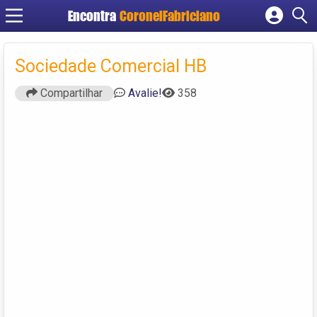
Encontra
CoronelFabriciano
Cadastrar empresa
Fazer login
Sociedade Comercial HB
Criar conta
Compartilhar
Avalie!
358