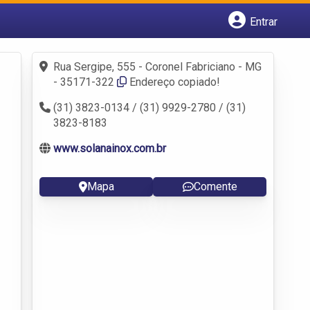
Entrar
Cadastrar empresa
Fazer login
Rua Sergipe, 555 - Coronel Fabriciano - MG
Criar conta
- 35171-322
Endereço copiado!
(31) 3823-0134 / (31) 9929-2780 / (31)
3823-8183
www.solanainox.com.br
Mapa
Comente