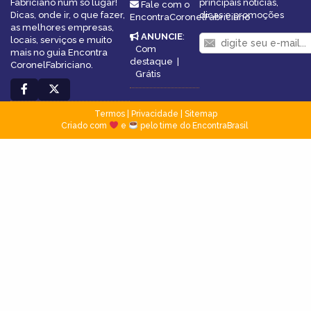
Fabriciano num só lugar!
principais notícias,
Fale com o
Dicas, onde ir, o que fazer,
dicas e promoções
EncontraCoronelFabriciano
as melhores empresas,
ANUNCIE
:
locais, serviços e muito
Com
mais no guia Encontra
destaque
|
CoronelFabriciano.
Grátis
Termos
|
Privacidade
|
Sitemap
Criado com
e
pelo time do EncontraBrasil