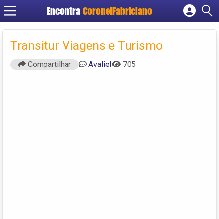
Encontra
CoronelFabriciano
Cadastrar empresa
Fazer login
Transitur Viagens e Turismo
Criar conta
Compartilhar
Avalie!
705