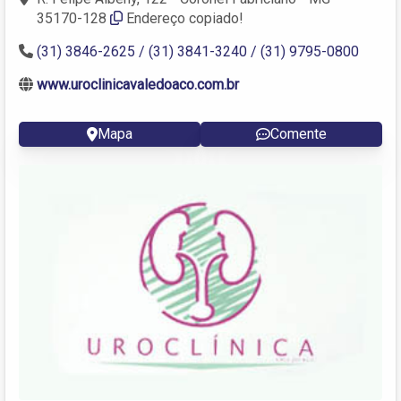
35170-128‎
Endereço copiado!
(31) 3846-2625 / (31) 3841-3240 / (31) 9795-0800
www.uroclinicavaledoaco.com.br
Mapa
Comente