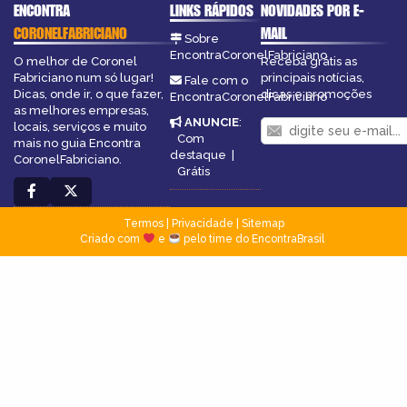
ENCONTRA
LINKS RÁPIDOS
NOVIDADES POR E-
CORONELFABRICIANO
MAIL
Sobre
EncontraCoronelFabriciano
O melhor de Coronel
Receba grátis as
Fabriciano num só lugar!
principais notícias,
Fale com o
Dicas, onde ir, o que fazer,
dicas e promoções
EncontraCoronelFabriciano
as melhores empresas,
ANUNCIE
:
locais, serviços e muito
Com
mais no guia Encontra
destaque
|
CoronelFabriciano.
Grátis
Termos
|
Privacidade
|
Sitemap
Criado com
e
pelo time do EncontraBrasil