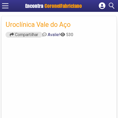
Encontra
CoronelFabriciano
Cadastrar empresa
Fazer login
Uroclínica Vale do Aço
Criar conta
Compartilhar
Avalie!
530