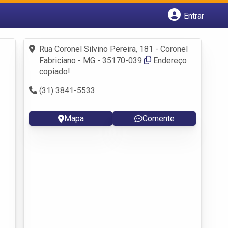
Entrar
Cadastrar empresa
Fazer login
Rua Coronel Silvino Pereira, 181 - Coronel
Criar conta
Fabriciano - MG - 35170-039
Endereço
copiado!
(31) 3841-5533
Mapa
Comente