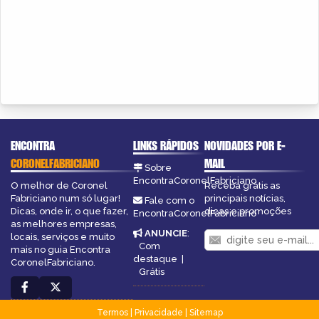
ENCONTRA
LINKS RÁPIDOS
NOVIDADES POR E-
CORONELFABRICIANO
MAIL
Sobre
EncontraCoronelFabriciano
O melhor de Coronel
Receba grátis as
Fabriciano num só lugar!
principais notícias,
Fale com o
Dicas, onde ir, o que fazer,
dicas e promoções
EncontraCoronelFabriciano
as melhores empresas,
ANUNCIE
:
locais, serviços e muito
Com
mais no guia Encontra
destaque
|
CoronelFabriciano.
Grátis
Termos
|
Privacidade
|
Sitemap