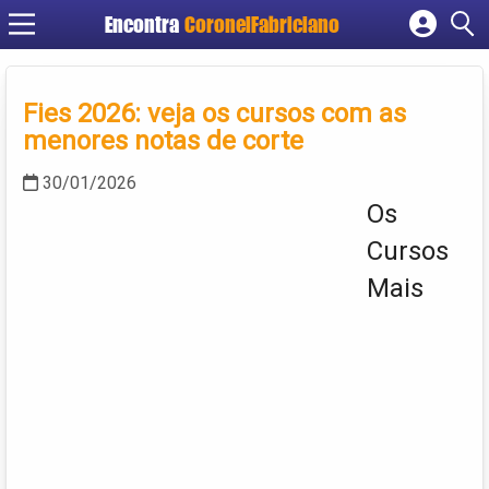
Encontra
CoronelFabriciano
Cadastrar empresa
Fazer login
Fies 2026: veja os cursos com as
Criar conta
menores notas de corte
30/01/2026
Os
Cursos
Mais