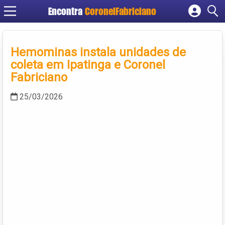
Encontra
CoronelFabriciano
Cadastrar empresa
Fazer login
Hemominas instala unidades de
Criar conta
coleta em Ipatinga e Coronel
Fabriciano
25/03/2026