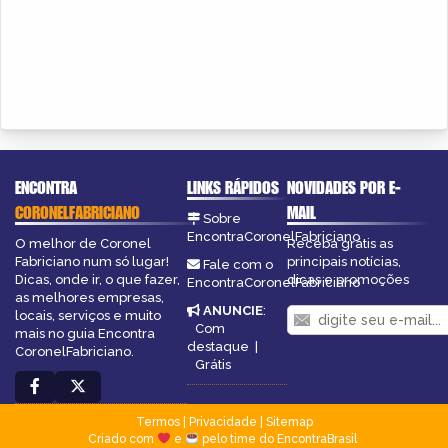
ENCONTRA
LINKS RÁPIDOS
NOVIDADES POR E-
CORONELFABRICIANO
MAIL
Sobre
EncontraCoronelFabriciano
O melhor de Coronel
Receba grátis as
Fabriciano num só lugar!
principais notícias,
Fale com o
Dicas, onde ir, o que fazer,
dicas e promoções
EncontraCoronelFabriciano
as melhores empresas,
ANUNCIE
:
locais, serviços e muito
Com
mais no guia Encontra
destaque
|
CoronelFabriciano.
Grátis
Termos
|
Privacidade
|
Sitemap
Criado com
e
pelo time do EncontraBrasil