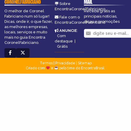
CORONELFABRICIANO
MAIL
Sobre
EncontraCoronelFabriciano
O melhor de Coronel
Receba grátis as
Fabriciano num só lugar!
principais notícias,
Fale com o
Dicas, onde ir, o que fazer,
dicas e promoções
EncontraCoronelFabriciano
as melhores empresas,
ANUNCIE
:
locais, serviços e muito
Com
mais no guia Encontra
destaque
|
CoronelFabriciano.
Grátis
Termos
|
Privacidade
|
Sitemap
Criado com
e
pelo time do EncontraBrasil