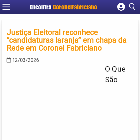
Encontra
CoronelFabriciano
Cadastrar empresa
Fazer login
Justiça Eleitoral reconhece
Criar conta
”candidaturas laranja” em chapa da
Rede em Coronel Fabriciano
12/03/2026
O Que
São