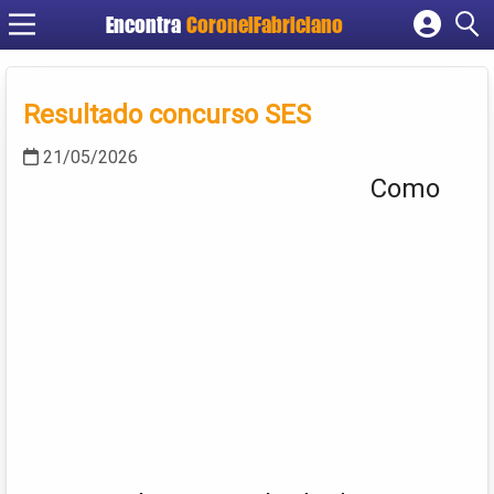
Encontra
CoronelFabriciano
Cadastrar empresa
Fazer login
Resultado concurso SES
Criar conta
21/05/2026
Como