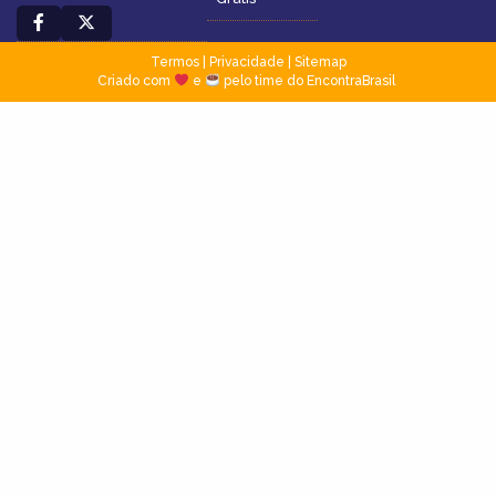
Termos
|
Privacidade
|
Sitemap
Criado com
e
pelo time do EncontraBrasil