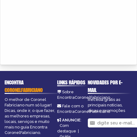
ENCONTRA
LINKS RÁPIDOS
NOVIDADES POR E-
CORONELFABRICIANO
MAIL
Sobre
EncontraCoronelFabriciano
O melhor de Coronel
Receba grátis as
Fabriciano num só lugar!
principais notícias,
Fale com o
Dicas, onde ir, o que fazer,
dicas e promoções
EncontraCoronelFabriciano
as melhores empresas,
ANUNCIE
:
locais, serviços e muito
Com
mais no guia Encontra
destaque
|
CoronelFabriciano.
Grátis