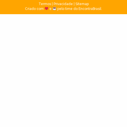
Termos
|
Privacidade
|
Sitemap
Criado com
e
pelo time do EncontraBrasil