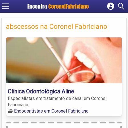
Encontra
CoronelFabriciano
Cadastrar empresa
Fazer login
abscessos na Coronel Fabriciano
Criar conta
Clínica Odontológica Aline
Especialistas em tratamento de canal em Coronel
Fabriciano.
Endodontistas em Coronel Fabriciano