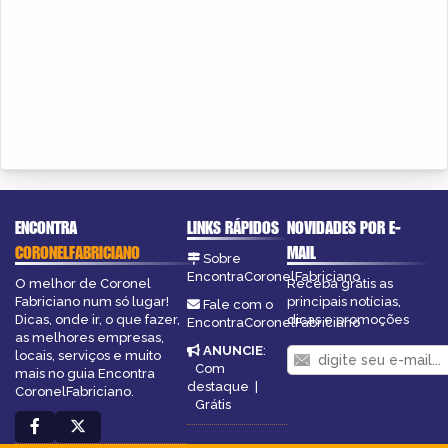
ENCONTRA
LINKS RÁPIDOS
NOVIDADES POR E-
CORONELFABRICIANO
MAIL
Sobre
EncontraCoronelFabriciano
O melhor de Coronel
Receba grátis as
Fabriciano num só lugar!
principais notícias,
Fale com o
Dicas, onde ir, o que fazer,
dicas e promoções
EncontraCoronelFabriciano
as melhores empresas,
ANUNCIE
:
locais, serviços e muito
Com
mais no guia Encontra
destaque
|
CoronelFabriciano.
Grátis