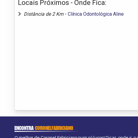
Locais Próximos - Onde Fica:
Distância de 2 Km
-
Clínica Odontológica Aline
ENCONTRA
CORONELFABRICIANO
O melhor de Coronel Fabriciano num só lugar! Dicas, onde ir, o 