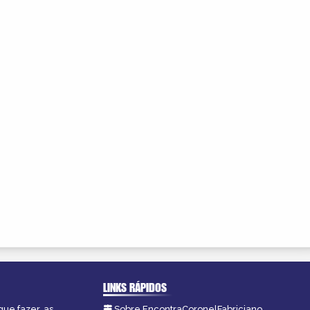
LINKS RÁPIDOS
que fazer, as
Sobre EncontraCoronelFabriciano