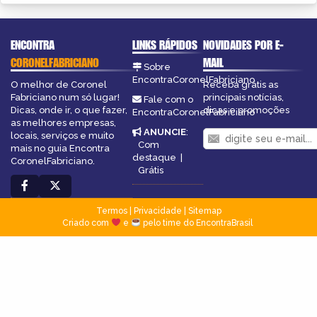
ENCONTRA
LINKS RÁPIDOS
NOVIDADES POR E-
CORONELFABRICIANO
MAIL
Sobre
EncontraCoronelFabriciano
O melhor de Coronel
Receba grátis as
Fabriciano num só lugar!
principais notícias,
Fale com o
Dicas, onde ir, o que fazer,
dicas e promoções
EncontraCoronelFabriciano
as melhores empresas,
ANUNCIE
:
locais, serviços e muito
Com
mais no guia Encontra
destaque
|
CoronelFabriciano.
Grátis
Termos
|
Privacidade
|
Sitemap
Criado com
e
pelo time do EncontraBrasil