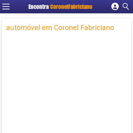
Encontra
CoronelFabriciano
Cadastrar empresa
Fazer login
automóvel em Coronel Fabriciano
Criar conta