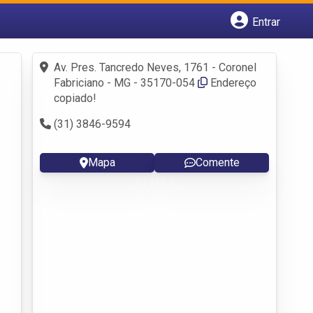
Entrar
Cadastrar empresa
Fazer login
Av. Pres. Tancredo Neves, 1761 - Coronel
Criar conta
Fabriciano - MG - 35170-054‎
Endereço
copiado!
(31) 3846-9594
Mapa
Comente