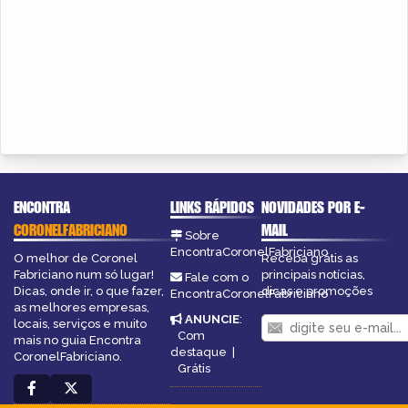
ENCONTRA
LINKS RÁPIDOS
NOVIDADES POR E-
CORONELFABRICIANO
MAIL
Sobre
EncontraCoronelFabriciano
O melhor de Coronel
Receba grátis as
Fabriciano num só lugar!
principais notícias,
Fale com o
Dicas, onde ir, o que fazer,
dicas e promoções
EncontraCoronelFabriciano
as melhores empresas,
ANUNCIE
:
locais, serviços e muito
Com
mais no guia Encontra
destaque
|
CoronelFabriciano.
Grátis