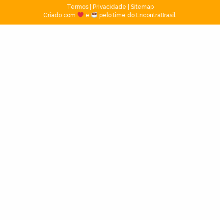
Termos
|
Privacidade
|
Sitemap
Criado com
e
pelo time do EncontraBrasil