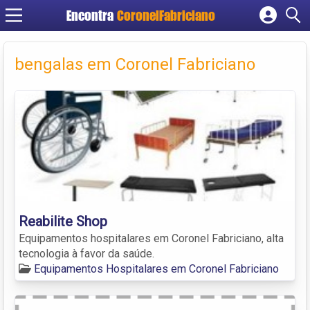
Encontra
CoronelFabriciano
Cadastrar empresa
Fazer login
bengalas em Coronel Fabriciano
Criar conta
Reabilite Shop
Equipamentos hospitalares em Coronel Fabriciano, alta
tecnologia à favor da saúde.
Equipamentos Hospitalares em Coronel Fabriciano