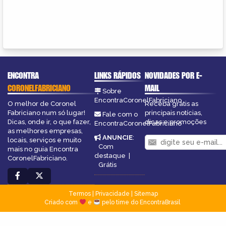
ENCONTRA
LINKS RÁPIDOS
NOVIDADES POR E-
CORONELFABRICIANO
MAIL
Sobre
EncontraCoronelFabriciano
O melhor de Coronel
Receba grátis as
Fabriciano num só lugar!
principais notícias,
Fale com o
Dicas, onde ir, o que fazer,
dicas e promoções
EncontraCoronelFabriciano
as melhores empresas,
ANUNCIE
:
locais, serviços e muito
Com
mais no guia Encontra
destaque
|
CoronelFabriciano.
Grátis
Termos
|
Privacidade
|
Sitemap
Criado com
e
pelo time do EncontraBrasil