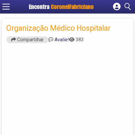
Encontra
CoronelFabriciano
Cadastrar empresa
Fazer login
Organização Médico Hospitalar
Criar conta
Compartilhar
Avalie!
383