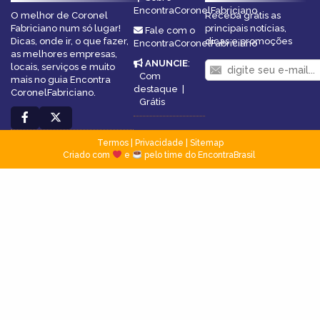
EncontraCoronelFabriciano
O melhor de Coronel
Receba grátis as
Fabriciano num só lugar!
principais notícias,
Fale com o
Dicas, onde ir, o que fazer,
dicas e promoções
EncontraCoronelFabriciano
as melhores empresas,
ANUNCIE
:
locais, serviços e muito
Com
mais no guia Encontra
destaque
|
CoronelFabriciano.
Grátis
Termos
|
Privacidade
|
Sitemap
Criado com
e
pelo time do EncontraBrasil