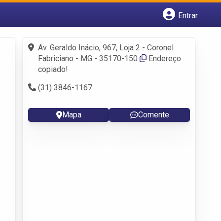
Entrar
Cadastrar empresa
Fazer login
Av. Geraldo Inácio, 967, Loja 2 - Coronel
Criar conta
Fabriciano - MG - 35170-150
Endereço
copiado!
(31) 3846-1167
Mapa
Comente