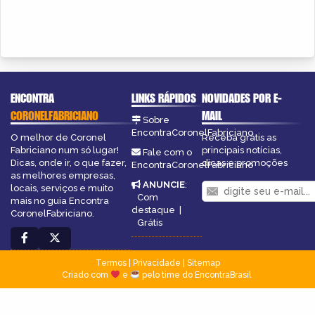
ENCONTRA
LINKS RÁPIDOS
NOVIDADES POR E-
CORONELFABRICIANO
MAIL
Sobre
EncontraCoronelFabriciano
O melhor de Coronel
Receba grátis as
Fabriciano num só lugar!
principais notícias,
Fale com o
Dicas, onde ir, o que fazer,
dicas e promoções
EncontraCoronelFabriciano
as melhores empresas,
ANUNCIE
:
locais, serviços e muito
Com
mais no guia Encontra
destaque
|
CoronelFabriciano.
Grátis
Termos
|
Privacidade
|
Sitemap
Criado com
e
pelo time do EncontraBrasil