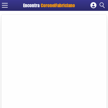
Encontra
CoronelFabriciano
Cadastrar empresa
Fazer login
Criar conta