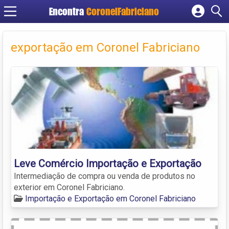
Encontra
CoronelFabriciano
Cadastrar empresa
Fazer login
exportação em Coronel Fabriciano
Criar conta
Leve Comércio Importação e Exportação
Intermediação de compra ou venda de produtos no
exterior em Coronel Fabriciano.
Importação e Exportação em Coronel Fabriciano