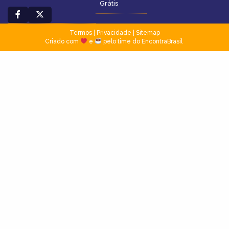
Grátis
Termos
|
Privacidade
|
Sitemap
Criado com
e
pelo time do EncontraBrasil