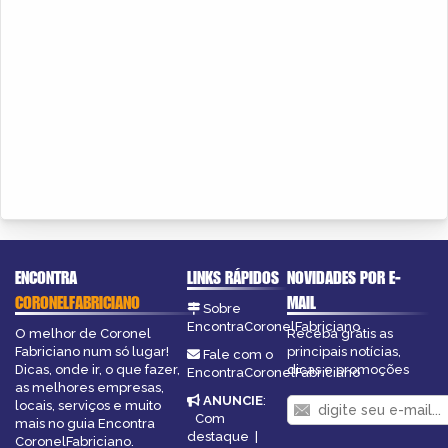
ENCONTRA
LINKS RÁPIDOS
NOVIDADES POR E-
CORONELFABRICIANO
MAIL
Sobre
EncontraCoronelFabriciano
O melhor de Coronel
Receba grátis as
Fabriciano num só lugar!
principais notícias,
Fale com o
Dicas, onde ir, o que fazer,
dicas e promoções
EncontraCoronelFabriciano
as melhores empresas,
ANUNCIE
:
locais, serviços e muito
Com
mais no guia Encontra
destaque
|
CoronelFabriciano.