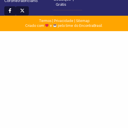
CoronelFabriciano.
Grátis
Termos
|
Privacidade
|
Sitemap
Criado com
e
pelo time do EncontraBrasil