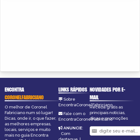
ENCONTRA
LINKS RÁPIDOS
NOVIDADES POR E-
CORONELFABRICIANO
MAIL
Sobre
EncontraCoronelFabriciano
O melhor de Coronel
Receba grátis as
Fabriciano num só lugar!
principais notícias,
Fale com o
Dicas, onde ir, o que fazer,
dicas e promoções
EncontraCoronelFabriciano
as melhores empresas,
ANUNCIE
:
locais, serviços e muito
Com
mais no guia Encontra
destaque
|