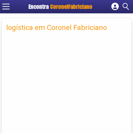
Encontra
CoronelFabriciano
Cadastrar empresa
Fazer login
logística em Coronel Fabriciano
Criar conta