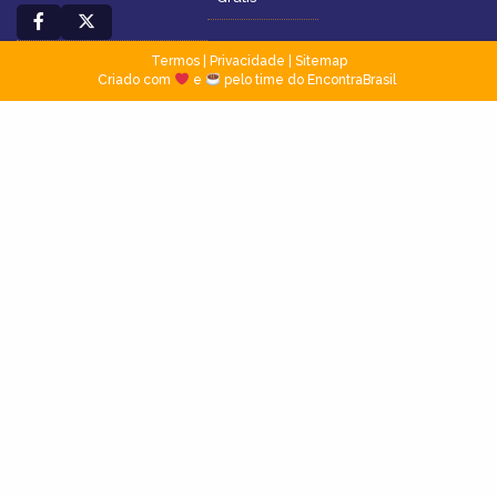
Termos
|
Privacidade
|
Sitemap
Criado com
e
pelo time do EncontraBrasil