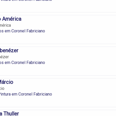
o América
mérica
os em Coronel Fabriciano
Ebenézer
nézer
os em Coronel Fabriciano
Márcio
cio
 Pintura em Coronel Fabriciano
a Thuller