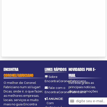
ENCONTRA
LINKS RÁPIDOS
NOVIDADES POR E-
CORONELFABRICIANO
MAIL
Sobre
EncontraCoronelFabriciano
O melhor de Coronel
Receba grátis as
Fabriciano num só lugar!
principais notícias,
Fale com o
Dicas, onde ir, o que fazer,
dicas e promoções
EncontraCoronelFabriciano
as melhores empresas,
ANUNCIE
:
locais, serviços e muito
Com
mais no guia Encontra