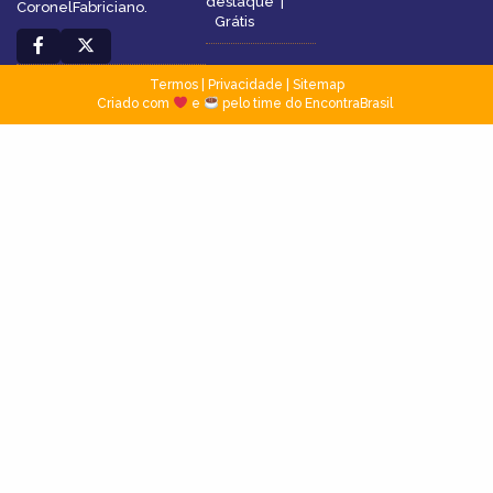
destaque
|
CoronelFabriciano.
Grátis
Termos
|
Privacidade
|
Sitemap
Criado com
e
pelo time do EncontraBrasil