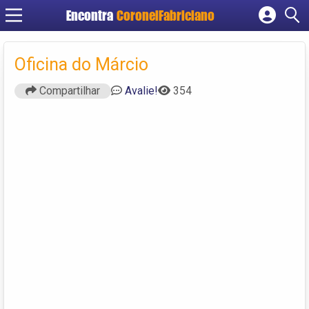
Encontra
CoronelFabriciano
Cadastrar empresa
Fazer login
Oficina do Márcio
Criar conta
Compartilhar
Avalie!
354