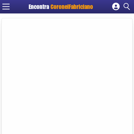
Encontra
CoronelFabriciano
Cadastrar empresa
Fazer login
Criar conta