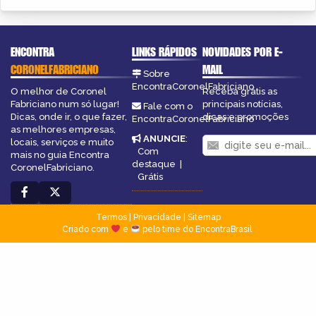
ENCONTRA
LINKS RÁPIDOS
NOVIDADES POR E-
CORONELFABRICIANO
MAIL
Sobre
EncontraCoronelFabriciano
O melhor de Coronel
Receba grátis as
Fabriciano num só lugar!
principais notícias,
Fale com o
Dicas, onde ir, o que fazer,
dicas e promoções
EncontraCoronelFabriciano
as melhores empresas,
ANUNCIE
:
locais, serviços e muito
Com
mais no guia Encontra
destaque
|
CoronelFabriciano.
Grátis
Termos
|
Privacidade
|
Sitemap
Criado com
e
pelo time do EncontraBrasil