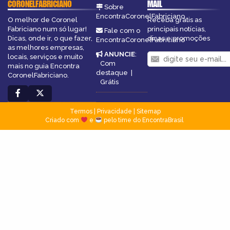
CORONELFABRICIANO
MAIL
Sobre
EncontraCoronelFabriciano
O melhor de Coronel
Receba grátis as
Fabriciano num só lugar!
principais notícias,
Fale com o
Dicas, onde ir, o que fazer,
dicas e promoções
EncontraCoronelFabriciano
as melhores empresas,
ANUNCIE
:
locais, serviços e muito
Com
mais no guia Encontra
destaque
|
CoronelFabriciano.
Grátis
Termos
|
Privacidade
|
Sitemap
Criado com
e
pelo time do EncontraBrasil