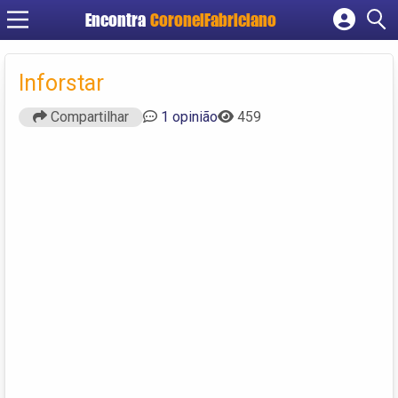
Encontra
CoronelFabriciano
Cadastrar empresa
Fazer login
Inforstar
Criar conta
Compartilhar
1 opinião
459