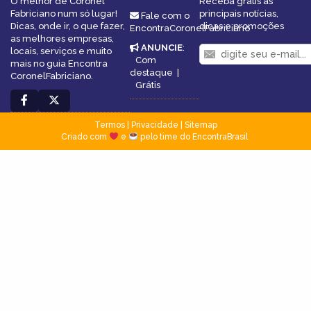
O melhor de Coronel
Receba grátis as
Fabriciano num só lugar!
principais notícias,
Fale com o
Dicas, onde ir, o que fazer,
dicas e promoções
EncontraCoronelFabriciano
as melhores empresas,
ANUNCIE
:
locais, serviços e muito
Com
mais no guia Encontra
destaque
|
CoronelFabriciano.
Grátis
Termos
|
Privacidade
|
Sitemap
Criado com
e
pelo time do EncontraBrasil