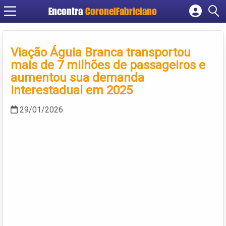
Encontra
CoronelFabriciano
Cadastrar empresa
Fazer login
Viação Águia Branca transportou
Criar conta
mais de 7 milhões de passageiros e
aumentou sua demanda
interestadual em 2025
29/01/2026