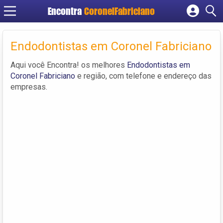
Encontra
CoronelFabriciano
Cadastrar empresa
Fazer login
Endodontistas em Coronel Fabriciano
Criar conta
Aqui você Encontra! os melhores
Endodontistas em
Coronel Fabriciano
e região, com telefone e endereço das
empresas.