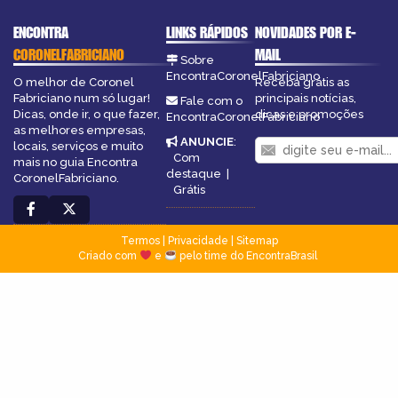
ENCONTRA
LINKS RÁPIDOS
NOVIDADES POR E-
CORONELFABRICIANO
MAIL
Sobre
EncontraCoronelFabriciano
O melhor de Coronel
Receba grátis as
Fabriciano num só lugar!
principais notícias,
Fale com o
Dicas, onde ir, o que fazer,
dicas e promoções
EncontraCoronelFabriciano
as melhores empresas,
ANUNCIE
:
locais, serviços e muito
Com
mais no guia Encontra
destaque
|
CoronelFabriciano.
Grátis
Termos
|
Privacidade
|
Sitemap
Criado com
e
pelo time do EncontraBrasil